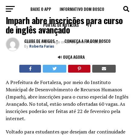
BAIXE O APP
INFORMATIVO DOM BOSCO
NOTÍCIAS
Imparh abre inscrições para curso
PORTAL DE NOTÍCIAS
TV
de inglês avançado
CLUBE DE AMIGOS
CONHEÇA A FM DOM BOSCO
Published
7 anos ago
on
28 de janeiro de 2020
By
Roberta Farias
🔊 OUÇA AGORA
A Prefeitura de Fortaleza, por meio do Instituto
Municipal de Desenvolvimento de Recursos Humanos
(Imparh), abre inscrições para o curso especial de Inglês
Avançado. No total, estão sendo ofertadas 60 vagas. As
inscrições poderão ser feitas até 22 de fevereiro pela
internet.
Voltado para estudantes que desejam dar continuidade