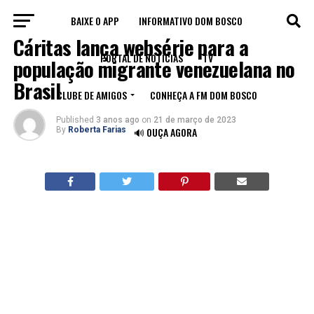
BAIXE O APP
INFORMATIVO DOM BOSCO
BLOG
Cáritas lança websérie para a
PORTAL DE NOTÍCIAS
TV
população migrante venezuelana no
Brasil
CLUBE DE AMIGOS
CONHEÇA A FM DOM BOSCO
Published
3 anos ago
on
21 de março de 2023
By
Roberta Farias
🔊 OUÇA AGORA