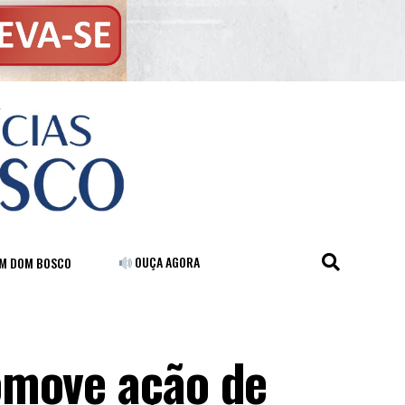
OUÇA AGORA
FM DOM BOSCO
omove ação de