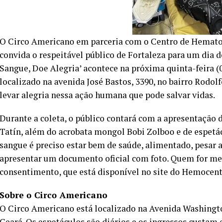
O Circo Americano em parceria com o Centro de Hemat
convida o respeitável público de Fortaleza para um dia 
Sangue, Doe Alegria’ acontece na próxima quinta-feira (0
localizado na avenida José Bastos, 3390, no bairro Rodolf
levar alegria nessa ação humana que pode salvar vidas.
Durante a coleta, o público contará com a apresentação 
Tatín, além do acrobata mongol Bobi Zolboo e de espetá
sangue é preciso estar bem de saúde, alimentado, pesar ac
apresentar um documento oficial com foto. Quem for men
consentimento, que está disponível no site do Hemocentr
Sobre o Circo Americano
O Circo Americano está localizado na Avenida Washingto
Ceará. Os espetáculos são diários e os ingressos custam 