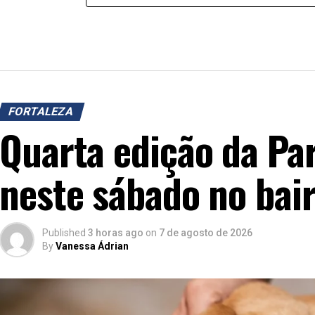
FORTALEZA
Quarta edição da Pa
neste sábado no bair
Published
3 horas ago
on
7 de agosto de 2026
By
Vanessa Ádrian