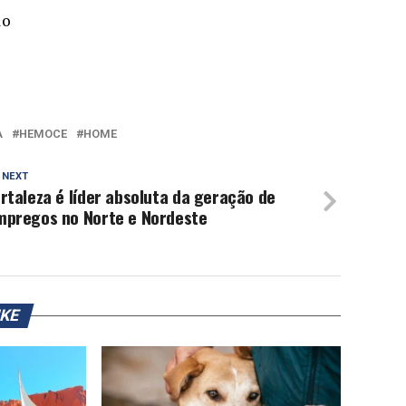
lo
A
HEMOCE
HOME
 NEXT
rtaleza é líder absoluta da geração de
mpregos no Norte e Nordeste
IKE