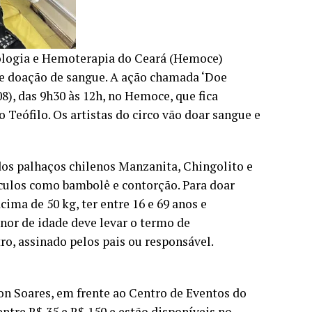
ologia e Hemoterapia do Ceará (Hemoce)
de doação de sangue. A ação chamada ‘Doe
8), das 9h30 às 12h, no Hemoce, que fica
o Teófilo. Os artistas do circo vão doar sangue e
dos palhaços chilenos Manzanita, Chingolito e
culos como bambolê e contorção. Para doar
ima de 50 kg, ter entre 16 e 69 anos e
or de idade deve levar o termo de
o, assinado pelos pais ou responsável.
n Soares, em frente ao Centro de Eventos do
entre R$ 35 e R$ 150 e estão disponíveis no