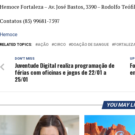
Hemoce Fortaleza – Av. José Bastos, 3390 – Rodolfo Teófi
Contatos (85) 99681-7597
Hemoce
RELATED TOPICS:
AÇÃO
CIRCO
DOAÇÃO DE SANGUE
FORTALEZ
DON'T MISS
UP
Juventude Digital realiza programação de
Fo
férias com oficinas e jogos de 22/01 a
e
25/01
YOU MAY L