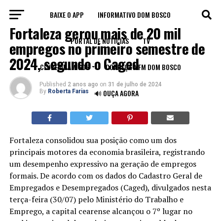
BAIXE O APP
INFORMATIVO DOM BOSCO
ECONOMIA
Fortaleza gerou mais de 20 mil
PORTAL DE NOTÍCIAS
TV
empregos no primeiro semestre de
2024, segundo o Caged
CLUBE DE AMIGOS
CONHEÇA A FM DOM BOSCO
Published
2 anos ago
on
31 de julho de 2024
By
Roberta Farias
🔊 OUÇA AGORA
Fortaleza consolidou sua posição como um dos
principais motores da economia brasileira, registrando
um desempenho expressivo na geração de empregos
formais. De acordo com os dados do Cadastro Geral de
Empregados e Desempregados (Caged), divulgados nesta
terça-feira (30/07) pelo Ministério do Trabalho e
Emprego, a capital cearense alcançou o 7º lugar no