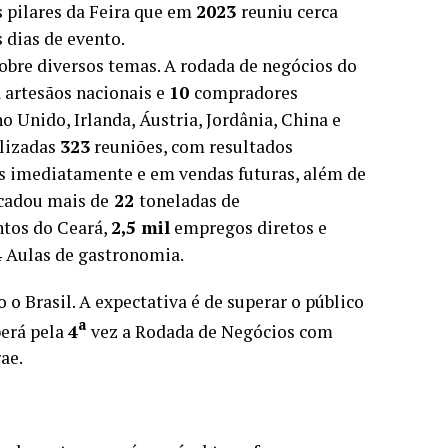
s pilares da Feira que em
2023
reuniu cerca
 dias de evento.
obre diversos temas. A rodada de negócios do
artesãos nacionais e
10
compradores
o Unido, Irlanda, Áustria, Jordânia, China e
alizadas
323
reuniões, com resultados
s imediatamente e em vendas futuras, além de
ecadou mais de
22
toneladas de
ntos do Ceará,
2,5 mil
empregos diretos e
4
Aulas de gastronomia.
 o Brasil. A expectativa é de superar o público
a
berá pela
4
vez a Rodada de Negócios com
rae.