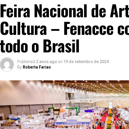
Feira Nacional de Ar
Cultura – Fenacce c
todo o Brasil
Published
2 anos ago
on
19 de setembro de 2024
By
Roberta Farias