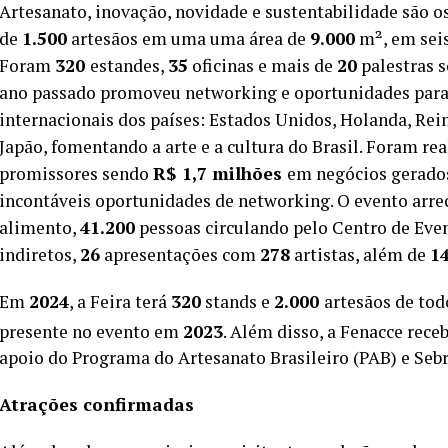
Artesanato, inovação, novidade e sustentabilidade são o
de
1.500
artesãos em uma uma área de
9.000
m², em seis
Foram
320
estandes,
35
oficinas e mais de
20
palestras s
ano passado promoveu networking e oportunidades para 
internacionais dos países: Estados Unidos, Holanda, Rein
Japão, fomentando a arte e a cultura do Brasil. Foram re
promissores sendo
R$ 1,7 milhões
em negócios gerado
incontáveis oportunidades de networking. O evento arr
alimento,
41.200
pessoas circulando pelo Centro de Eve
indiretos,
26
apresentações com
278
artistas, além de
1
Em
2024
, a Feira terá
320
stands e
2.000
artesãos de todo
presente no evento em
2023
. Além disso, a Fenacce rece
apoio do Programa do Artesanato Brasileiro (PAB) e Seb
Atrações confirmadas