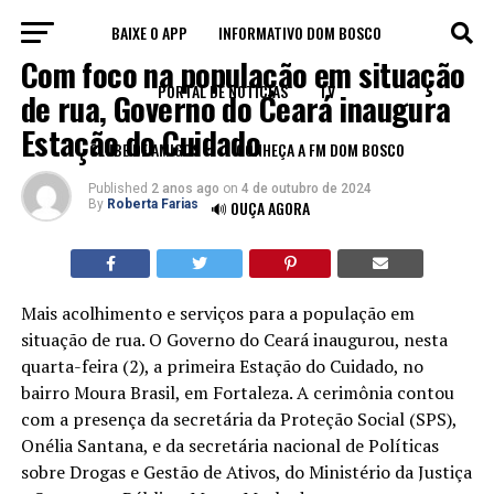
BAIXE O APP
INFORMATIVO DOM BOSCO
CEARÁ
Com foco na população em situação
PORTAL DE NOTÍCIAS
TV
de rua, Governo do Ceará inaugura
Estação do Cuidado
CLUBE DE AMIGOS
CONHEÇA A FM DOM BOSCO
Published
2 anos ago
on
4 de outubro de 2024
By
Roberta Farias
🔊 OUÇA AGORA
Mais acolhimento e serviços para a população em
situação de rua. O Governo do Ceará inaugurou, nesta
quarta-feira (2), a primeira Estação do Cuidado, no
bairro Moura Brasil, em Fortaleza. A cerimônia contou
com a presença da secretária da Proteção Social (SPS),
Onélia Santana, e da secretária nacional de Políticas
sobre Drogas e Gestão de Ativos, do Ministério da Justiça