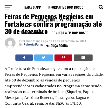
BAIXE O APP
INFORMATIVO DOM BOSCO
ECONOMIA
Feiras de Pequenos Negócios em
PORTAL DE NOTÍCIAS
TV
Fortaleza: confira programação até
30 de dezembro
CLUBE DE AMIGOS
CONHEÇA A FM DOM BOSCO
Published
2 anos ago
on
12 de dezembro de 2024
By
Roberta Farias
🔊 OUÇA AGORA
A Prefeitura de Fortaleza segue com a realização de
Feiras de Pequenos Negócios em várias regiões da cidade.
Até 30 de dezembro as vendas de pequenos
empreendedores cadastrados no Programa estão sendo
realizadas nos terminais de ônibus (Siqueira, Papicu,
Messejana, Antônio Bezerra, Parangaba, Lagoa e
Conjunto Ceará), sempre das 8h30 às 17h30.