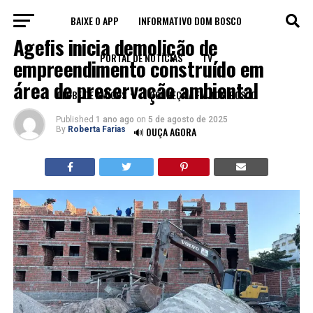
BAIXE O APP
INFORMATIVO DOM BOSCO
FORTALEZA
Agefis inicia demolição de
PORTAL DE NOTÍCIAS
TV
empreendimento construído em
área de preservação ambiental
CLUBE DE AMIGOS
CONHEÇA A FM DOM BOSCO
Published
1 ano ago
on
5 de agosto de 2025
By
Roberta Farias
🔊 OUÇA AGORA