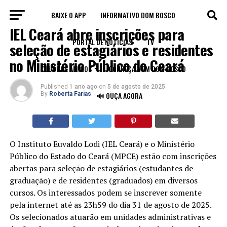
BAIXE O APP
INFORMATIVO DOM BOSCO
VAGAS
IEL Ceará abre inscrições para
PORTAL DE NOTÍCIAS
TV
seleção de estagiários e residentes
no Ministério Público do Ceará
CLUBE DE AMIGOS
CONHEÇA A FM DOM BOSCO
Published
1 ano ago
on
5 de agosto de 2025
By
Roberta Farias
🔊 OUÇA AGORA
O Instituto Euvaldo Lodi (IEL Ceará) e o Ministério
Público do Estado do Ceará (MPCE) estão com inscrições
abertas para seleção de estagiários (estudantes de
graduação) e de residentes (graduados) em diversos
cursos. Os interessados podem se inscrever somente
pela internet até as 23h59 do dia 31 de agosto de 2025.
Os selecionados atuarão em unidades administrativas e