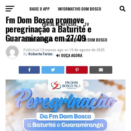
BAIXE O APP
INFORMATIVO DOM BOSCO
INSTITUCIONAL
Fm Dom Bosco promove
PORTAL DE NOTÍCIAS
TV
peregrinação a Baturité e
Guaramiranga em 27/09
CLUBE DE AMIGOS
CONHEÇA A FM DOM BOSCO
Published
12 meses ago
on
19 de agosto de 2025
By
Roberta Farias
🔊 OUÇA AGORA