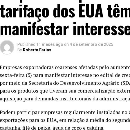
tarifaço dos EUA tê
manifestar interesse
Published
11 meses ago
on
4 de setembro de 2025
By
Roberta Farias
Empresas exportadoras cearenses afetadas pelo aumento 
sexta-feira (5) para manifestar interesse no edital de 
por meio da Secretaria do Desenvolvimento Agrário (SD
para os produtos que tiveram sua comercialização extern
aquisição para demandas institucionais da administraçã
Podem participar empresas regularmente instaladas no
exportações para os EUA, em relação à média do segund
castanha, filé de peixe, água de coco e cajuína.