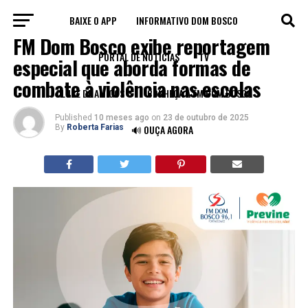
BAIXE O APP
INFORMATIVO DOM BOSCO
INSTITUCIONAL
FM Dom Bosco exibe reportagem
PORTAL DE NOTÍCIAS
TV
especial que aborda formas de
combate à violência nas escolas
CLUBE DE AMIGOS
CONHEÇA A FM DOM BOSCO
Published
10 meses ago
on
23 de outubro de 2025
By
Roberta Farias
🔊 OUÇA AGORA