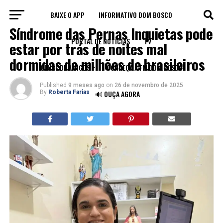
BAIXE O APP
INFORMATIVO DOM BOSCO
ENTREVISTA DO DIA
Síndrome das Pernas Inquietas pode
PORTAL DE NOTÍCIAS
TV
estar por trás de noites mal
dormidas de milhões de brasileiros
CLUBE DE AMIGOS
CONHEÇA A FM DOM BOSCO
Published
9 meses ago
on
26 de novembro de 2025
By
Roberta Farias
🔊 OUÇA AGORA