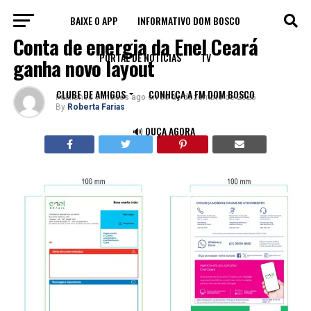
BAIXE O APP
INFORMATIVO DOM BOSCO
CEARÁ
Conta de energia da Enel Ceará
PORTAL DE NOTÍCIAS
TV
ganha novo layout
CLUBE DE AMIGOS
CONHEÇA A FM DOM BOSCO
Published
7 meses ago
on
30 de dezembro de 2025
By
Roberta Farias
🔊 OUÇA AGORA