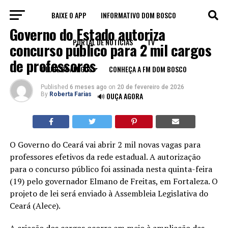
BAIXE O APP
INFORMATIVO DOM BOSCO
EDUCAÇÃO
Governo do Estado autoriza
PORTAL DE NOTÍCIAS
TV
concurso público para 2 mil cargos
de professores
CLUBE DE AMIGOS
CONHEÇA A FM DOM BOSCO
Published
6 meses ago
on
20 de fevereiro de 2026
By
Roberta Farias
🔊 OUÇA AGORA
O Governo do Ceará vai abrir 2 mil novas vagas para
professores efetivos da rede estadual. A autorização
para o concurso público foi assinada nesta quinta-feira
(19) pelo governador Elmano de Freitas, em Fortaleza. O
projeto de lei será enviado à Assembleia Legislativa do
Ceará (Alece).
A criação dos cargos ocorre em meio à ampliação das