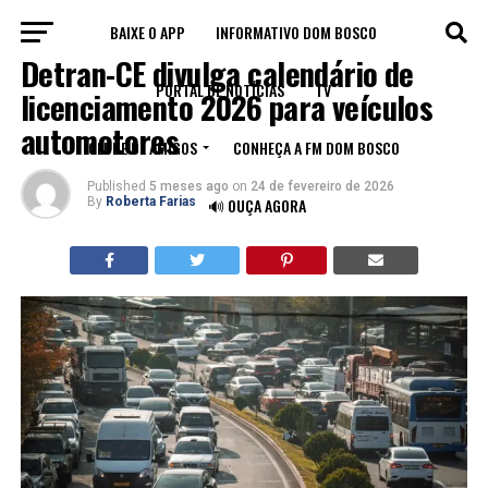
BAIXE O APP
INFORMATIVO DOM BOSCO
CEARÁ
Detran-CE divulga calendário de
PORTAL DE NOTÍCIAS
TV
licenciamento 2026 para veículos
automotores
CLUBE DE AMIGOS
CONHEÇA A FM DOM BOSCO
Published
5 meses ago
on
24 de fevereiro de 2026
By
Roberta Farias
🔊 OUÇA AGORA