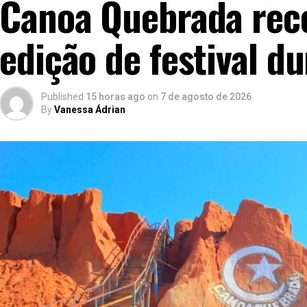
Canoa Quebrada rece
edição de festival d
Published
15 horas ago
on
7 de agosto de 2026
By
Vanessa Ádrian