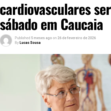
cardiovasculares ser
sábado em Caucaia
Published
5 meses ago
on
26 de fevereiro de 2026
By
Lucas Sousa