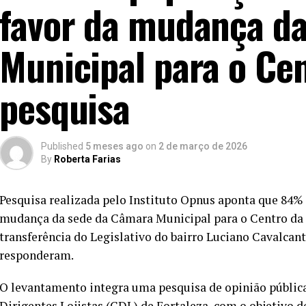
favor da mudança d
Municipal para o Ce
pesquisa
Published
5 meses ago
on
2 de março de 2026
By
Roberta Farias
Pesquisa realizada pelo Instituto Opnus aponta que 84% 
mudança da sede da Câmara Municipal para o Centro da 
transferência do Legislativo do bairro Luciano Cavalca
responderam.
O levantamento integra uma pesquisa de opinião públic
Dirigentes Lojistas (CDL) de Fortaleza, com o objetivo d