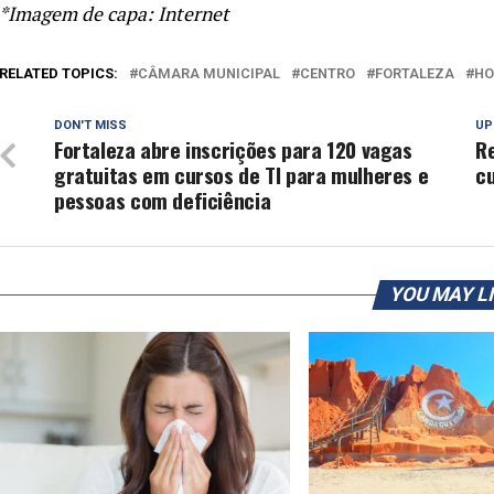
*Imagem de capa: Internet
RELATED TOPICS:
CÂMARA MUNICIPAL
CENTRO
FORTALEZA
H
DON'T MISS
UP
Fortaleza abre inscrições para 120 vagas
R
gratuitas em cursos de TI para mulheres e
c
pessoas com deficiência
YOU MAY L