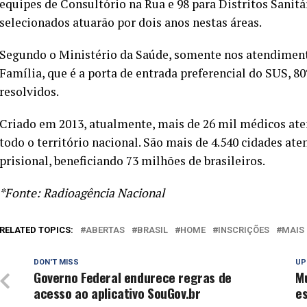
equipes de Consultório na Rua e 98 para Distritos Sanitá
selecionados atuarão por dois anos nestas áreas.
Segundo o Ministério da Saúde, somente nos atendimento
Família, que é a porta de entrada preferencial do SUS, 
resolvidos.
Criado em 2013, atualmente, mais de 26 mil médicos ate
todo o território nacional. São mais de 4.540 cidades at
prisional, beneficiando 73 milhões de brasileiros.
*Fonte: Radioagência Nacional
RELATED TOPICS:
ABERTAS
BRASIL
HOME
INSCRIÇÕES
MAIS
DON'T MISS
UP
Governo Federal endurece regras de
M
acesso ao aplicativo SouGov.br
e