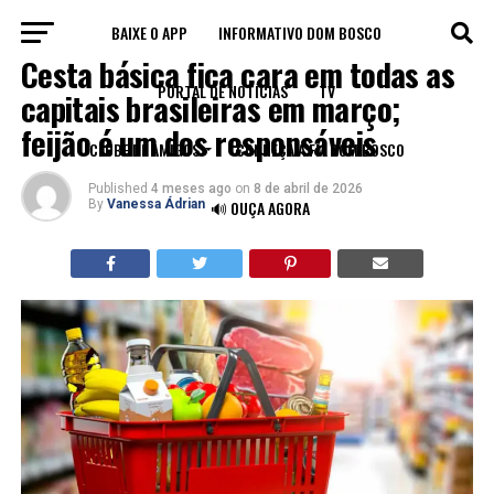
BAIXE O APP
INFORMATIVO DOM BOSCO
ECONOMIA
Cesta básica fica cara em todas as
PORTAL DE NOTÍCIAS
TV
capitais brasileiras em março;
feijão é um dos responsáveis
CLUBE DE AMIGOS
CONHEÇA A FM DOM BOSCO
Published
4 meses ago
on
8 de abril de 2026
By
Vanessa Ádrian
🔊 OUÇA AGORA