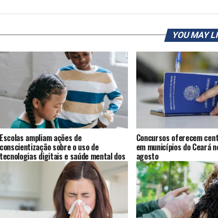
YOU MAY L
Escolas ampliam ações de
Concursos oferecem cent
conscientização sobre o uso de
em municípios do Ceará ne
tecnologias digitais e saúde mental dos
agosto
alunos