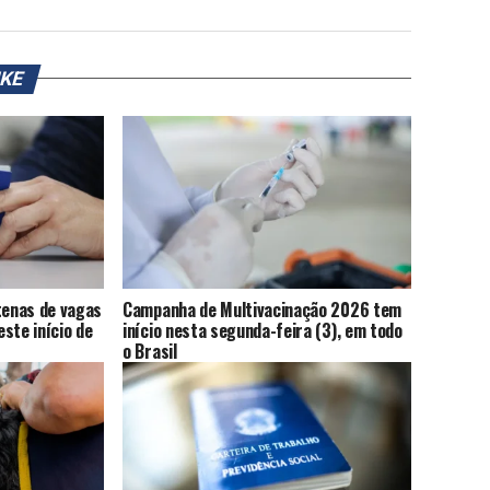
IKE
enas de vagas
Campanha de Multivacinação 2026 tem
ste início de
início nesta segunda-feira (3), em todo
o Brasil