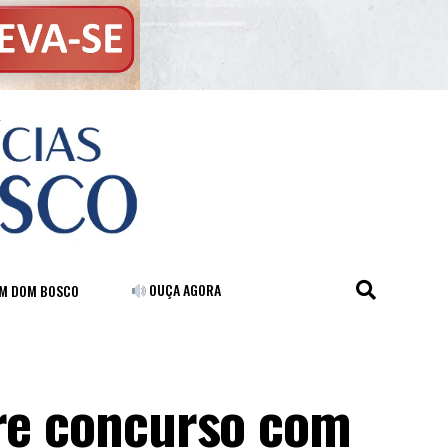
OUÇA AGORA
FM DOM BOSCO
bre concurso com