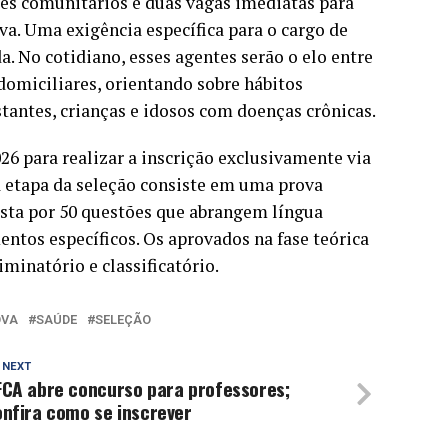
tes comunitários e duas vagas imediatas para
a. Uma exigência específica para o cargo de
a. No cotidiano, esses agentes serão o elo entre
domiciliares, orientando sobre hábitos
antes, crianças e idosos com doenças crônicas.
26 para realizar a inscrição exclusivamente via
 etapa da seleção consiste em uma prova
osta por 50 questões que abrangem língua
entos específicos. Os aprovados na fase teórica
minatório e classificatório.
OVA
SAÚDE
SELEÇÃO
 NEXT
FCA abre concurso para professores;
nfira como se inscrever