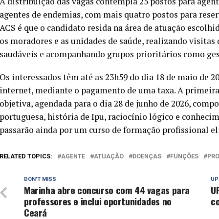
A distribuição das vagas contempla 25 postos para agen
agentes de endemias, com mais quatro postos para reserv
ACS é que o candidato resida na área de atuação escolhid
os moradores e as unidades de saúde, realizando visitas 
saudáveis e acompanhando grupos prioritários como gest
Os interessados têm até as 23h59 do dia 18 de maio de 20
internet, mediante o pagamento de uma taxa. A primeira
objetiva, agendada para o dia 28 de junho de 2026, comp
portuguesa, história de Ipu, raciocínio lógico e conhecim
passarão ainda por um curso de formação profissional eli
RELATED TOPICS:
AGENTE
ATUAÇÃO
DOENÇAS
FUNÇÕES
PR
DON'T MISS
UP
Marinha abre concurso com 44 vagas para
U
professores e inclui oportunidades no
co
Ceará