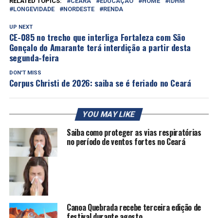
RELATED TOPICS:
CEARÁ
EDUCAÇÃO
HOME
IDHM
LONGEVIDADE
NORDESTE
RENDA
UP NEXT
CE-085 no trecho que interliga Fortaleza com São
Gonçalo do Amarante terá interdição a partir desta
segunda-feira
DON'T MISS
Corpus Christi de 2026: saiba se é feriado no Ceará
YOU MAY LIKE
Saiba como proteger as vias respiratórias
no período de ventos fortes no Ceará
Canoa Quebrada recebe terceira edição de
festival durante agosto