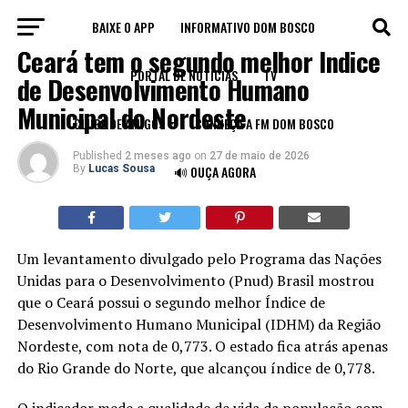
BAIXE O APP
INFORMATIVO DOM BOSCO
CEARÁ
Ceará tem o segundo melhor Índice
PORTAL DE NOTÍCIAS
TV
de Desenvolvimento Humano
Municipal do Nordeste
CLUBE DE AMIGOS
CONHEÇA A FM DOM BOSCO
Published
2 meses ago
on
27 de maio de 2026
By
Lucas Sousa
🔊 OUÇA AGORA
Um levantamento divulgado pelo Programa das Nações
Unidas para o Desenvolvimento (Pnud) Brasil mostrou
que o Ceará possui o segundo melhor Índice de
Desenvolvimento Humano Municipal (IDHM) da Região
Nordeste, com nota de 0,773. O estado fica atrás apenas
do Rio Grande do Norte, que alcançou índice de 0,778.
O indicador mede a qualidade de vida da população com