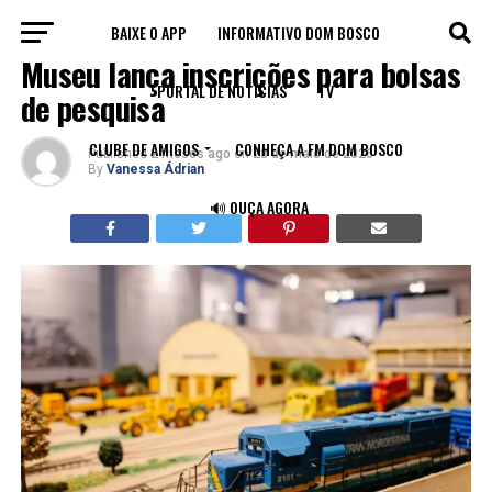
BAIXE O APP
INFORMATIVO DOM BOSCO
CEARÁ
Museu lança inscrições para bolsas
PORTAL DE NOTÍCIAS
TV
de pesquisa
CLUBE DE AMIGOS
CONHEÇA A FM DOM BOSCO
Published
2 meses ago
on
28 de maio de 2026
By
Vanessa Ádrian
🔊 OUÇA AGORA