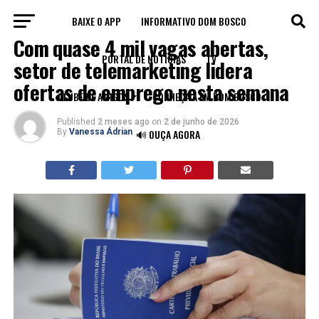
BAIXE O APP
INFORMATIVO DOM BOSCO
VAGAS
Com quase 4 mil vagas abertas,
PORTAL DE NOTÍCIAS
TV
setor de telemarketing lidera
ofertas de emprego nesta semana
CLUBE DE AMIGOS
CONHEÇA A FM DOM BOSCO
Published
2 meses ago
on
2 de junho de 2026
By
Vanessa Ádrian
🔊 OUÇA AGORA