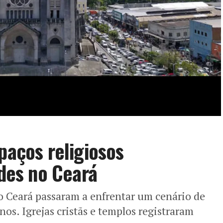
paços religiosos
es no Ceará
no Ceará passaram a enfrentar um cenário de
os. Igrejas cristãs e templos registraram