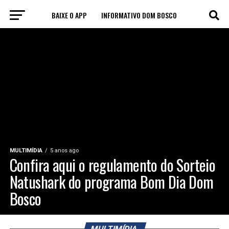
BAIXE O APP
INFORMATIVO DOM BOSCO
PORTAL DE NOTÍCIAS
TV
CLUBE DE AMIGOS
CONHEÇA A FM DOM BOSCO
🔊 OUÇA AGORA
MULTIMÍDIA
5 anos ago
Confira aqui o regulamento do Sorteio
Natushark do programa Bom Dia Dom
Bosco
MULTIMÍDIA