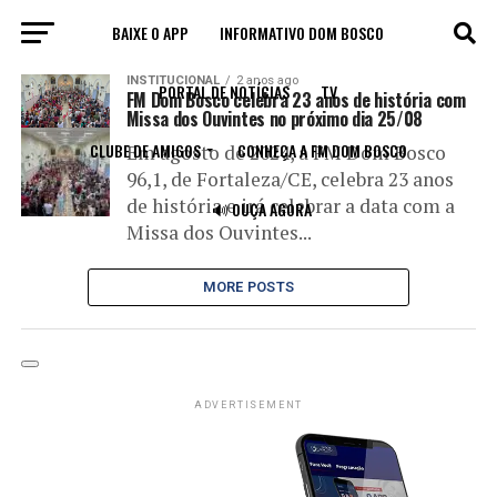
BAIXE O APP
INFORMATIVO DOM BOSCO
All posts tagged "23 anos"
INSTITUCIONAL
2 anos ago
PORTAL DE NOTÍCIAS
TV
FM Dom Bosco celebra 23 anos de história com
Missa dos Ouvintes no próximo dia 25/08
CLUBE DE AMIGOS
CONHEÇA A FM DOM BOSCO
Em agosto de 2024, a FM Dom Bosco
96,1, de Fortaleza/CE, celebra 23 anos
de história e irá celebrar a data com a
🔊 OUÇA AGORA
Missa dos Ouvintes...
MORE POSTS
ADVERTISEMENT