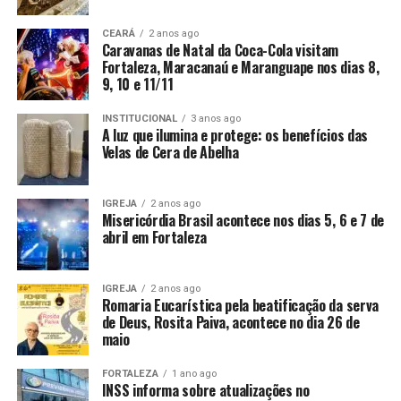
CEARÁ
2 anos ago
Caravanas de Natal da Coca-Cola visitam
Fortaleza, Maracanaú e Maranguape nos dias 8,
9, 10 e 11/11
INSTITUCIONAL
3 anos ago
A luz que ilumina e protege: os benefícios das
Velas de Cera de Abelha
IGREJA
2 anos ago
Misericórdia Brasil acontece nos dias 5, 6 e 7 de
abril em Fortaleza
IGREJA
2 anos ago
Romaria Eucarística pela beatificação da serva
de Deus, Rosita Paiva, acontece no dia 26 de
maio
FORTALEZA
1 ano ago
INSS informa sobre atualizações no