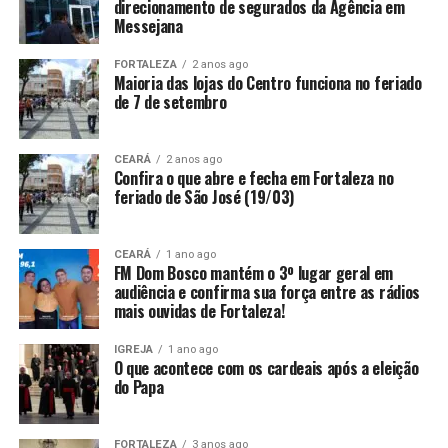
direcionamento de segurados da Agência em
Messejana
FORTALEZA
2 anos ago
Maioria das lojas do Centro funciona no feriado
de 7 de setembro
CEARÁ
2 anos ago
Confira o que abre e fecha em Fortaleza no
feriado de São José (19/03)
CEARÁ
1 ano ago
FM Dom Bosco mantém o 3º lugar geral em
audiência e confirma sua força entre as rádios
mais ouvidas de Fortaleza!
IGREJA
1 ano ago
O que acontece com os cardeais após a eleição
do Papa
FORTALEZA
3 anos ago