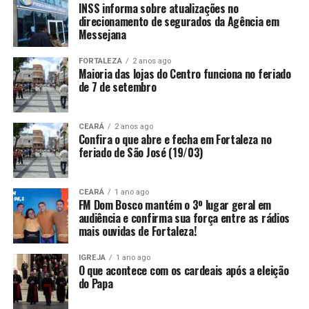
INSS informa sobre atualizações no
direcionamento de segurados da Agência em
Messejana
FORTALEZA
2 anos ago
Maioria das lojas do Centro funciona no feriado
de 7 de setembro
CEARÁ
2 anos ago
Confira o que abre e fecha em Fortaleza no
feriado de São José (19/03)
CEARÁ
1 ano ago
FM Dom Bosco mantém o 3º lugar geral em
audiência e confirma sua força entre as rádios
mais ouvidas de Fortaleza!
IGREJA
1 ano ago
O que acontece com os cardeais após a eleição
do Papa