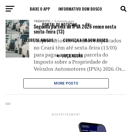
BAIXE O APP
INFORMATIVO DOM BOSCO
All posts tagged "2ª parcela"
TRÂNSITO
5 meses ago
PORTAL DE NOTÍCIAS
TV
Segunda parcela do IPVA 2026 vence nesta
sexta-feira (13)
CLUBE DE AMIGOS
CONHEÇA A FM DOM BOSCO
Proprietários de veículos emplacados
no Ceará têm até sexta-feira (13/03)
para pagar a segunda parcela do
🔊 OUÇA AGORA
Imposto sobre a Propriedade de
Veículos Automotores (IPVA) 2026. Os...
MORE POSTS
ADVERTISEMENT