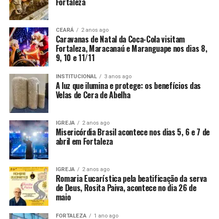
Fortaleza
CEARÁ
2 anos ago
Caravanas de Natal da Coca-Cola visitam
Fortaleza, Maracanaú e Maranguape nos dias 8,
9, 10 e 11/11
INSTITUCIONAL
3 anos ago
A luz que ilumina e protege: os benefícios das
Velas de Cera de Abelha
IGREJA
2 anos ago
Misericórdia Brasil acontece nos dias 5, 6 e 7 de
abril em Fortaleza
IGREJA
2 anos ago
Romaria Eucarística pela beatificação da serva
de Deus, Rosita Paiva, acontece no dia 26 de
maio
FORTALEZA
1 ano ago