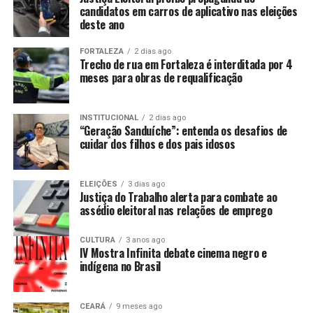
candidatos em carros de aplicativo nas eleições
deste ano
FORTALEZA
2 dias ago
Trecho de rua em Fortaleza é interditada por 4
meses para obras de requalificação
INSTITUCIONAL
2 dias ago
“Geração Sanduíche”: entenda os desafios de
cuidar dos filhos e dos pais idosos
ELEIÇÕES
3 dias ago
Justiça do Trabalho alerta para combate ao
assédio eleitoral nas relações de emprego
CULTURA
3 anos ago
IV Mostra Infinita debate cinema negro e
indígena no Brasil
CEARÁ
9 meses ago