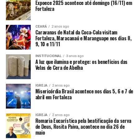
Expoece 2025 acontece até domingo (16/11) em
Fortaleza
CEARÁ
2 anos ago
Caravanas de Natal da Coca-Cola visitam
Fortaleza, Maracanaú e Maranguape nos dias 8,
9, 10 e 11/11
INSTITUCIONAL
3 anos ago
A luz que ilumina e protege: os benefícios das
Velas de Cera de Abelha
IGREJA
2 anos ago
Misericórdia Brasil acontece nos dias 5, 6 e 7 de
abril em Fortaleza
IGREJA
2 anos ago
Romaria Eucarística pela beatificação da serva
de Deus, Rosita Paiva, acontece no dia 26 de
maio