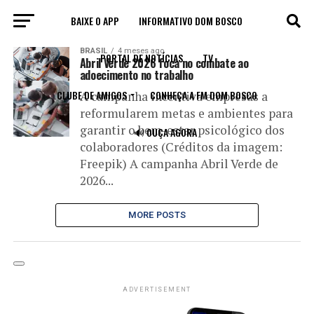
BAIXE O APP
INFORMATIVO DOM BOSCO
All posts tagged "abril verde"
BRASIL
4 meses ago
PORTAL DE NOTÍCIAS
TV
Abril Verde 2026 foca no combate ao
adoecimento no trabalho
CLUBE DE AMIGOS
CONHEÇA A FM DOM BOSCO
A campanha incentiva empresas a
reformularem metas e ambientes para
garantir o bem-estar psicológico dos
🔊 OUÇA AGORA
colaboradores (Créditos da imagem:
Freepik) A campanha Abril Verde de
2026...
MORE POSTS
ADVERTISEMENT