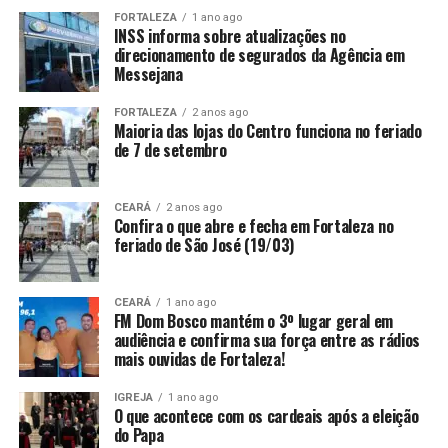
FORTALEZA
1 ano ago
INSS informa sobre atualizações no
direcionamento de segurados da Agência em
Messejana
FORTALEZA
2 anos ago
Maioria das lojas do Centro funciona no feriado
de 7 de setembro
CEARÁ
2 anos ago
Confira o que abre e fecha em Fortaleza no
feriado de São José (19/03)
CEARÁ
1 ano ago
FM Dom Bosco mantém o 3º lugar geral em
audiência e confirma sua força entre as rádios
mais ouvidas de Fortaleza!
IGREJA
1 ano ago
O que acontece com os cardeais após a eleição
do Papa