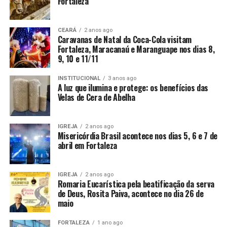
Fortaleza
CEARÁ
2 anos ago
Caravanas de Natal da Coca-Cola visitam
Fortaleza, Maracanaú e Maranguape nos dias 8,
9, 10 e 11/11
INSTITUCIONAL
3 anos ago
A luz que ilumina e protege: os benefícios das
Velas de Cera de Abelha
IGREJA
2 anos ago
Misericórdia Brasil acontece nos dias 5, 6 e 7 de
abril em Fortaleza
IGREJA
2 anos ago
Romaria Eucarística pela beatificação da serva
de Deus, Rosita Paiva, acontece no dia 26 de
maio
FORTALEZA
1 ano ago