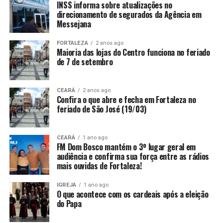
INSS informa sobre atualizações no
direcionamento de segurados da Agência em
Messejana
FORTALEZA
2 anos ago
Maioria das lojas do Centro funciona no feriado
de 7 de setembro
CEARÁ
2 anos ago
Confira o que abre e fecha em Fortaleza no
feriado de São José (19/03)
CEARÁ
1 ano ago
FM Dom Bosco mantém o 3º lugar geral em
audiência e confirma sua força entre as rádios
mais ouvidas de Fortaleza!
IGREJA
1 ano ago
O que acontece com os cardeais após a eleição
do Papa