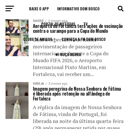
BAIXE O APP
INFORMATIVO DOM BOSCO
All posts tagged "aeroporto de Fortaleza"
SAÚDE
2 meses ago
PORTAL DE NOTÍCIAS
TV
Aeroporto de Fortaleza terá ações de vacinação
contra o sarampo para a Copa do Mundo
CLUBE DE AMIGOS
CONHEÇA A FM DOM BOSCO
Com a expectativa de maior
movimentação de passageiros
internacionais durante a Copa do
🔊 OUÇA AGORA
Mundo FIFA 2026, o Aeroporto
Internacional Pinto Martins, em
Fortaleza, vai receber um...
IGREJA
3 meses ago
Imagem peregrina de Nossa Senhora de Fátima
é liberada após retenção na alfândega de
Fortaleza
A réplica da imagem de Nossa Senhora
de Fátima, vinda de Portugal, foi
liberada na noite da última quarta-feira
(29) após permanecer retida por quase