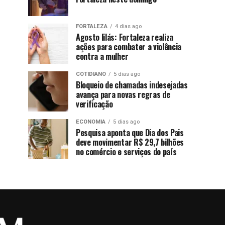
FORTALEZA
4 dias ago
Agosto lilás: Fortaleza realiza
ações para combater a violência
contra a mulher
COTIDIANO
5 dias ago
Bloqueio de chamadas indesejadas
avança para novas regras de
verificação
ECONOMIA
5 dias ago
Pesquisa aponta que Dia dos Pais
deve movimentar R$ 29,7 bilhões
no comércio e serviços do país