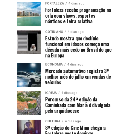
FORTALEZA
4 dias ago
Fortaleza recebe programação na
orla com shows, esportes
náuticos e feira criativa
COTIDIANO
4 dias ago
Estudo mostra que declínio
funcional em idosos começa uma
década mais cedo no Brasil do que
na Europa
ECONOMIA
4 dias ago
Mercado automotivo registra 3º
melhor mês de julho em vendas de
veículos
IGREJA
4 dias ago
Percurso da 24ª edição da
Caminhada com Maria é divulgada
pela arquidiocese
CULTURA
4 dias ago
8ª edição do Cine Miau chega a
Fortaleza neste domingo