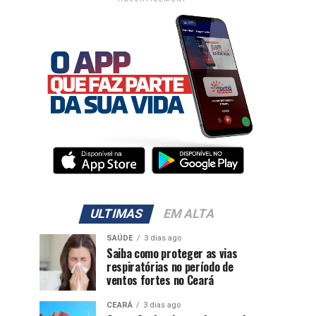
ULTIMAS
EM ALTA
SAÚDE
3 dias ago
Saiba como proteger as vias
respiratórias no período de
ventos fortes no Ceará
CEARÁ
3 dias ago