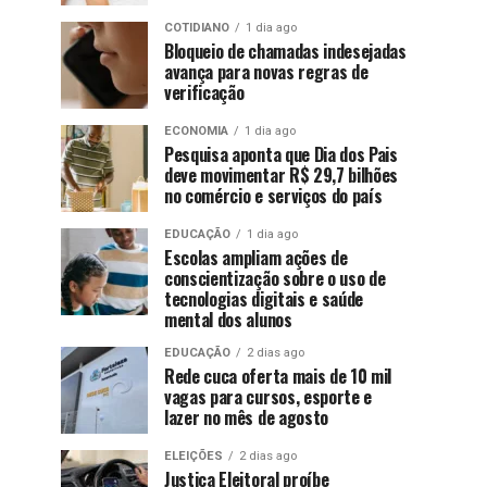
COTIDIANO
1 dia ago
Bloqueio de chamadas indesejadas
avança para novas regras de
verificação
ECONOMIA
1 dia ago
Pesquisa aponta que Dia dos Pais
deve movimentar R$ 29,7 bilhões
no comércio e serviços do país
EDUCAÇÃO
1 dia ago
Escolas ampliam ações de
conscientização sobre o uso de
tecnologias digitais e saúde
mental dos alunos
EDUCAÇÃO
2 dias ago
Rede cuca oferta mais de 10 mil
vagas para cursos, esporte e
lazer no mês de agosto
ELEIÇÕES
2 dias ago
Justiça Eleitoral proíbe