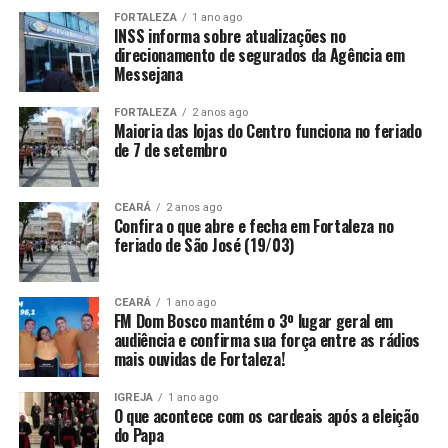
FORTALEZA
1 ano ago
INSS informa sobre atualizações no
direcionamento de segurados da Agência em
Messejana
FORTALEZA
2 anos ago
Maioria das lojas do Centro funciona no feriado
de 7 de setembro
CEARÁ
2 anos ago
Confira o que abre e fecha em Fortaleza no
feriado de São José (19/03)
CEARÁ
1 ano ago
FM Dom Bosco mantém o 3º lugar geral em
audiência e confirma sua força entre as rádios
mais ouvidas de Fortaleza!
IGREJA
1 ano ago
O que acontece com os cardeais após a eleição
do Papa