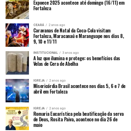
Expoece 2025 acontece até domingo (16/11) em
Fortaleza
CEARÁ
2 anos ago
Caravanas de Natal da Coca-Cola visitam
Fortaleza, Maracanaú e Maranguape nos dias 8,
9, 10 e 11/11
INSTITUCIONAL
3 anos ago
A luz que ilumina e protege: os benefícios das
Velas de Cera de Abelha
IGREJA
2 anos ago
Misericórdia Brasil acontece nos dias 5, 6 e 7 de
abril em Fortaleza
IGREJA
2 anos ago
Romaria Eucarística pela beatificação da serva
de Deus, Rosita Paiva, acontece no dia 26 de
maio