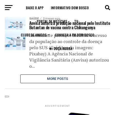
BAIXE O APP
INFORMATIVO DOM BOSCO
All posts tagged "anticorpos"
SAÚDE
3 meses ago
PORTAL DE NOTÍCIAS
TV
Anvisa autoriza produção nacional pelo Instituto
Butantan de vacina contra Chikungunya
CLUBE DE AMIGOS
CONHEÇA A FM DOM BOSCO
Imunizante promete facilitar o acesso
da população ao controle da doença
pelo SUS (Créditos da imagem:
🔊 OUÇA AGORA
Pixabay) A Agência Nacional de
Vigilância Sanitária (Anvisa) autorizou
o...
MORE POSTS
ADVERTISEMENT