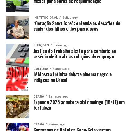
meses para obras de requalificação
INSTITUCIONAL
2 dias ago
“Geração Sanduíche”: entenda os desafios de
cuidar dos filhos e dos pais idosos
ELEIÇÕES
3 dias ago
Justiça do Trabalho alerta para combate ao
assédio eleitoral nas relações de emprego
CULTURA
3 anos ago
IV Mostra Infinita debate cinema negro e
indígena no Brasil
CEARÁ
9 meses ago
Expoece 2025 acontece até domingo (16/11) em
Fortaleza
CEARÁ
2 anos ago
Caravanas de Natal da Coca-Cola visitam