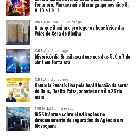
Fortaleza, Maracanaú e Maranguape nos dias 8,
9, 10 e 11/11
INSTITUCIONAL
3 anos ago
A luz que ilumina e protege: os benefícios das
Velas de Cera de Abelha
IGREJA
2 anos ago
Misericórdia Brasil acontece nos dias 5, 6 e 7 de
abril em Fortaleza
IGREJA
2 anos ago
Romaria Eucarística pela beatificação da serva
de Deus, Rosita Paiva, acontece no dia 26 de
maio
FORTALEZA
1 ano ago
INSS informa sobre atualizações no
direcionamento de segurados da Agência em
Messejana