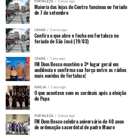
FORTALEZA
2 anos ago
Maioria das lojas do Centro funciona no feriado
de 7 de setembro
CEARÁ
2 anos ago
Confira o que abre e fecha em Fortaleza no
feriado de São José (19/03)
CEARÁ
1 ano ago
FM Dom Bosco mantém o 3º lugar geral em
audiência e confirma sua força entre as rádios
mais ouvidas de Fortaleza!
IGREJA
1 ano ago
O que acontece com os cardeais após a eleição
do Papa
FORTALEZA
3 anos ago
FM Dom Bosco celebra aniversário de 40 anos
de ordenação sacerdotal de padre Mauro