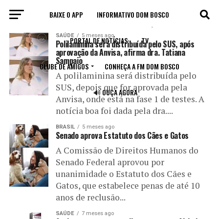
BAIXE O APP
INFORMATIVO DOM BOSCO
All posts tagged "aprovação"
SAÚDE
5 meses ago
PORTAL DE NOTÍCIAS
TV
Polilaminina será distribuída pelo SUS, após
aprovação da Anvisa, afirma dra. Tatiana
Sampaio
CLUBE DE AMIGOS
CONHEÇA A FM DOM BOSCO
A polilaminina será distribuída pelo
SUS, depois que for aprovada pela
🔊 OUÇA AGORA
Anvisa, onde está na fase 1 de testes. A
notícia boa foi dada pela dra....
BRASIL
5 meses ago
Senado aprova Estatuto dos Cães e Gatos
A Comissão de Direitos Humanos do
Senado Federal aprovou por
unanimidade o Estatuto dos Cães e
Gatos, que estabelece penas de até 10
anos de reclusão...
SAÚDE
7 meses ago