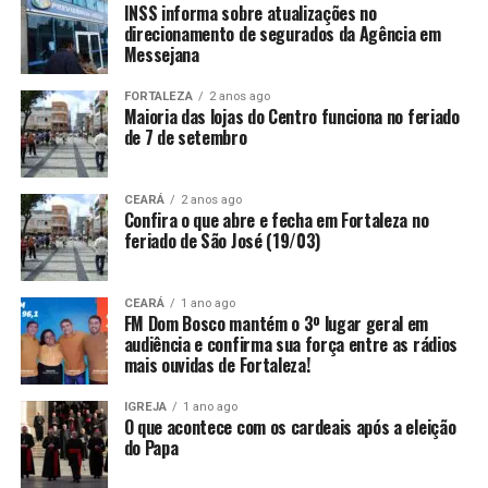
INSS informa sobre atualizações no
direcionamento de segurados da Agência em
Messejana
FORTALEZA
2 anos ago
Maioria das lojas do Centro funciona no feriado
de 7 de setembro
CEARÁ
2 anos ago
Confira o que abre e fecha em Fortaleza no
feriado de São José (19/03)
CEARÁ
1 ano ago
FM Dom Bosco mantém o 3º lugar geral em
audiência e confirma sua força entre as rádios
mais ouvidas de Fortaleza!
IGREJA
1 ano ago
O que acontece com os cardeais após a eleição
do Papa