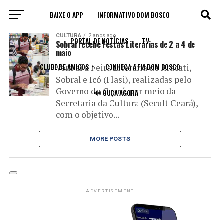
BAIXE O APP
INFORMATIVO DOM BOSCO
All posts tagged "Aracati"
CULTURA
2 anos ago
PORTAL DE NOTÍCIAS
TV
Sobral recebe Festas Literárias de 2 a 4 de
maio
CLUBE DE AMIGOS
CONHEÇA A FM DOM BOSCO
Vem aí a Feira Literária de Aracati,
Sobral e Icó (Flasi), realizadas pelo
Governo do Ceará, por meio da
🔊 OUÇA AGORA
Secretaria da Cultura (Secult Ceará),
com o objetivo...
MORE POSTS
ADVERTISEMENT