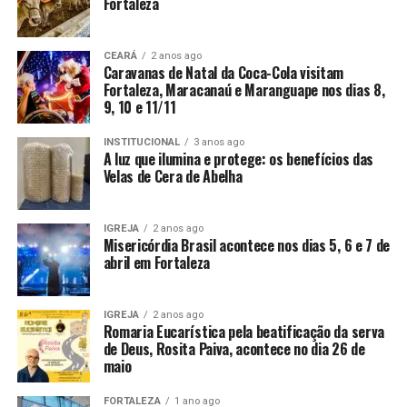
Fortaleza
CEARÁ
2 anos ago
Caravanas de Natal da Coca-Cola visitam
Fortaleza, Maracanaú e Maranguape nos dias 8,
9, 10 e 11/11
INSTITUCIONAL
3 anos ago
A luz que ilumina e protege: os benefícios das
Velas de Cera de Abelha
IGREJA
2 anos ago
Misericórdia Brasil acontece nos dias 5, 6 e 7 de
abril em Fortaleza
IGREJA
2 anos ago
Romaria Eucarística pela beatificação da serva
de Deus, Rosita Paiva, acontece no dia 26 de
maio
FORTALEZA
1 ano ago