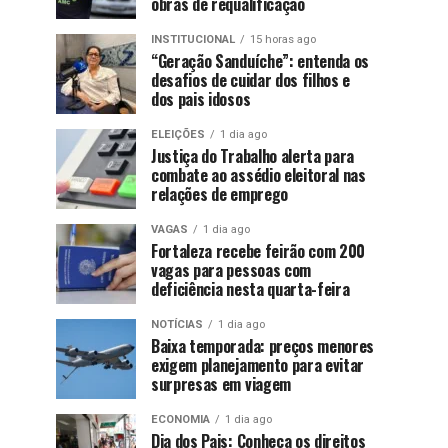
obras de requalificação
INSTITUCIONAL
15 horas ago
“Geração Sanduíche”: entenda os
desafios de cuidar dos filhos e
dos pais idosos
ELEIÇÕES
1 dia ago
Justiça do Trabalho alerta para
combate ao assédio eleitoral nas
relações de emprego
VAGAS
1 dia ago
Fortaleza recebe feirão com 200
vagas para pessoas com
deficiência nesta quarta-feira
NOTÍCIAS
1 dia ago
Baixa temporada: preços menores
exigem planejamento para evitar
surpresas em viagem
ECONOMIA
1 dia ago
Dia dos Pais: Conheça os direitos