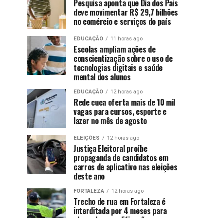
Pesquisa aponta que Dia dos Pais
deve movimentar R$ 29,7 bilhões
no comércio e serviços do país
EDUCAÇÃO
11 horas ago
Escolas ampliam ações de
conscientização sobre o uso de
tecnologias digitais e saúde
mental dos alunos
EDUCAÇÃO
12 horas ago
Rede cuca oferta mais de 10 mil
vagas para cursos, esporte e
lazer no mês de agosto
ELEIÇÕES
12 horas ago
Justiça Eleitoral proíbe
propaganda de candidatos em
carros de aplicativo nas eleições
deste ano
FORTALEZA
12 horas ago
Trecho de rua em Fortaleza é
interditada por 4 meses para