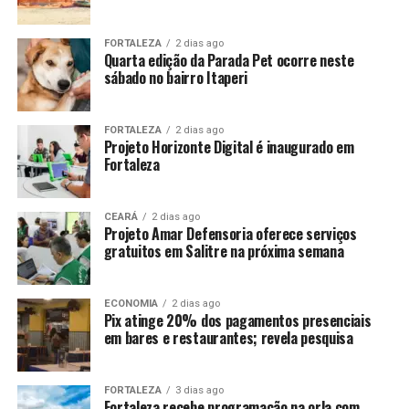
FORTALEZA
2 dias ago
Quarta edição da Parada Pet ocorre neste
sábado no bairro Itaperi
FORTALEZA
2 dias ago
Projeto Horizonte Digital é inaugurado em
Fortaleza
CEARÁ
2 dias ago
Projeto Amar Defensoria oferece serviços
gratuitos em Salitre na próxima semana
ECONOMIA
2 dias ago
Pix atinge 20% dos pagamentos presenciais
em bares e restaurantes; revela pesquisa
FORTALEZA
3 dias ago
Fortaleza recebe programação na orla com