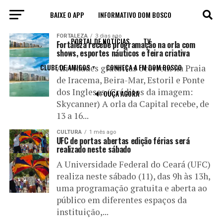
BAIXE O APP
INFORMATIVO DOM BOSCO
All posts tagged "atividades"
FORTALEZA
3 dias ago
PORTAL DE NOTÍCIAS
TV
Fortaleza recebe programação na orla com
shows, esportes náuticos e feira criativa
CLUBE DE AMIGOS
CONHEÇA A FM DOM BOSCO
Atividades gratuitas ocorrem na Praia
de Iracema, Beira-Mar, Estoril e Ponte
dos Ingleses (Créditos da imagem:
🔊 OUÇA AGORA
Skycanner) A orla da Capital recebe, de
13 a 16...
CULTURA
1 mês ago
UFC de portas abertas edição férias será
realizado neste sábado
A Universidade Federal do Ceará (UFC)
realiza neste sábado (11), das 9h às 13h,
uma programação gratuita e aberta ao
público em diferentes espaços da
instituição,...