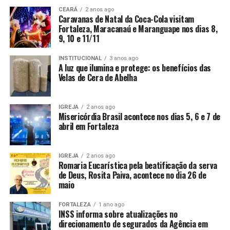
CEARÁ
2 anos ago
Caravanas de Natal da Coca-Cola visitam
Fortaleza, Maracanaú e Maranguape nos dias 8,
9, 10 e 11/11
INSTITUCIONAL
3 anos ago
A luz que ilumina e protege: os benefícios das
Velas de Cera de Abelha
IGREJA
2 anos ago
Misericórdia Brasil acontece nos dias 5, 6 e 7 de
abril em Fortaleza
IGREJA
2 anos ago
Romaria Eucarística pela beatificação da serva
de Deus, Rosita Paiva, acontece no dia 26 de
maio
FORTALEZA
1 ano ago
INSS informa sobre atualizações no
direcionamento de segurados da Agência em