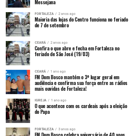
Messejana
FORTALEZA
2 anos ago
Maioria das lojas do Centro funciona no feriado
de 7 de setembro
CEARÁ
2 anos ago
Confira o que abre e fecha em Fortaleza no
feriado de São José (19/03)
CEARÁ
1 ano ago
FM Dom Bosco mantém o 3º lugar geral em
audiência e confirma sua força entre as rádios
mais ouvidas de Fortaleza!
IGREJA
1 ano ago
O que acontece com os cardeais após a eleição
do Papa
FORTALEZA
3 anos ago
FM Dom Bosco celebra aniversário de 40 anos