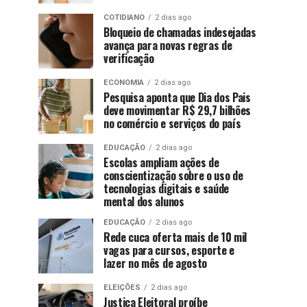
COTIDIANO
2 dias ago
Bloqueio de chamadas indesejadas
avança para novas regras de
verificação
ECONOMIA
2 dias ago
Pesquisa aponta que Dia dos Pais
deve movimentar R$ 29,7 bilhões
no comércio e serviços do país
EDUCAÇÃO
2 dias ago
Escolas ampliam ações de
conscientização sobre o uso de
tecnologias digitais e saúde
mental dos alunos
EDUCAÇÃO
2 dias ago
Rede cuca oferta mais de 10 mil
vagas para cursos, esporte e
lazer no mês de agosto
ELEIÇÕES
2 dias ago
Justiça Eleitoral proíbe