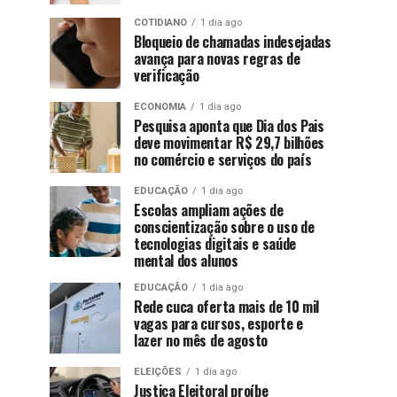
COTIDIANO
1 dia ago
Bloqueio de chamadas indesejadas
avança para novas regras de
verificação
ECONOMIA
1 dia ago
Pesquisa aponta que Dia dos Pais
deve movimentar R$ 29,7 bilhões
no comércio e serviços do país
EDUCAÇÃO
1 dia ago
Escolas ampliam ações de
conscientização sobre o uso de
tecnologias digitais e saúde
mental dos alunos
EDUCAÇÃO
1 dia ago
Rede cuca oferta mais de 10 mil
vagas para cursos, esporte e
lazer no mês de agosto
ELEIÇÕES
1 dia ago
Justiça Eleitoral proíbe