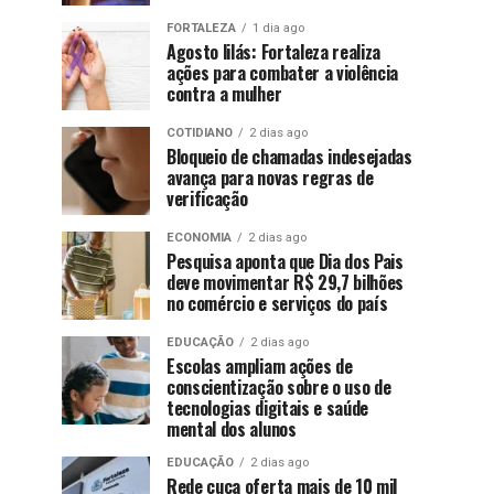
FORTALEZA
1 dia ago
Agosto lilás: Fortaleza realiza
ações para combater a violência
contra a mulher
COTIDIANO
2 dias ago
Bloqueio de chamadas indesejadas
avança para novas regras de
verificação
ECONOMIA
2 dias ago
Pesquisa aponta que Dia dos Pais
deve movimentar R$ 29,7 bilhões
no comércio e serviços do país
EDUCAÇÃO
2 dias ago
Escolas ampliam ações de
conscientização sobre o uso de
tecnologias digitais e saúde
mental dos alunos
EDUCAÇÃO
2 dias ago
Rede cuca oferta mais de 10 mil