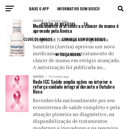
BAIXE O APP
INFORMATIVO DOM BOSCO
All posts tagged "câncer de mama"
SAÚDE
2 meses ago
PORTAL DE NOTÍCIAS
TV
Medicamento oral contra o câncer de mama é
aprovado pela Anvisa
CLUBE DE AMIGOS
CONHEÇA A FM DOM BOSCO
A Agência Nacional de Vigilância
Sanitária (Anvisa) aprovou um novo
medicamento para o tratamento do
🔊 OUÇA AGORA
câncer de mama em estágio avançado.
A autorização foi publicada no...
SAÚDE
10 meses ago
Rede ICC Saúde amplia ações no interior e
reforça cuidado integral durante o Outubro
Rosa
Reconhecida nacionalmente por seu
ecossistema de saúde completo e pela
atuação pioneira no diagnóstico, na
disponibilização de tratamentos
modernos e inovadores e na pesquisa