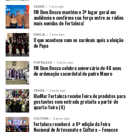
CEARÁ
1 ano ago
FM Dom Bosco mantém o 3º lugar geral em
audiência e confirma sua força entre as rádios
mais ouvidas de Fortaleza!
IGREJA
1 ano ago
O que acontece com os cardeais após a eleição
do Papa
FORTALEZA
3 anos ago
FM Dom Bosco celebra aniversário de 40 anos
de ordenação sacerdotal de padre Mauro
CEARÁ
2 anos ago
RioMar Fortaleza recebe Feira de produtos para
gestantes com entrada gratuita a partir de
quarta-feira (4)
CULTURA
2 anos ago
Fortaleza receberá a 6ª edição da Feira
Nacional de Artesanato e Cultura – Fenacce