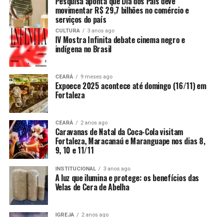
Pesquisa aponta que Dia dos Pais deve
movimentar R$ 29,7 bilhões no comércio e
serviços do país
CULTURA
3 anos ago
IV Mostra Infinita debate cinema negro e
indígena no Brasil
CEARÁ
9 meses ago
Expoece 2025 acontece até domingo (16/11) em
Fortaleza
CEARÁ
2 anos ago
Caravanas de Natal da Coca-Cola visitam
Fortaleza, Maracanaú e Maranguape nos dias 8,
9, 10 e 11/11
INSTITUCIONAL
3 anos ago
A luz que ilumina e protege: os benefícios das
Velas de Cera de Abelha
IGREJA
2 anos ago