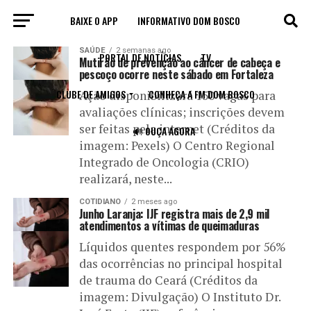
BAIXE O APP
INFORMATIVO DOM BOSCO
All posts tagged "casos"
SAÚDE
2 semanas ago
PORTAL DE NOTÍCIAS
TV
Mutirão de prevenção ao câncer de cabeça e
pescoço ocorre neste sábado em Fortaleza
CLUBE DE AMIGOS
CONHEÇA A FM DOM BOSCO
Ação disponibilizará 150 vagas para
avaliações clínicas; inscrições devem
ser feitas pela internet (Créditos da
🔊 OUÇA AGORA
imagem: Pexels) O Centro Regional
Integrado de Oncologia (CRIO)
realizará, neste...
COTIDIANO
2 meses ago
Junho Laranja: IJF registra mais de 2,9 mil
atendimentos a vítimas de queimaduras
Líquidos quentes respondem por 56%
das ocorrências no principal hospital
de trauma do Ceará (Créditos da
imagem: Divulgação) O Instituto Dr.