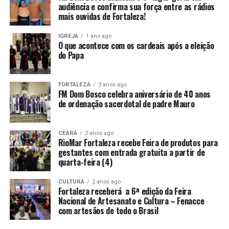
audiência e confirma sua força entre as rádios
mais ouvidas de Fortaleza!
IGREJA
1 ano ago
O que acontece com os cardeais após a eleição
do Papa
FORTALEZA
3 anos ago
FM Dom Bosco celebra aniversário de 40 anos
de ordenação sacerdotal de padre Mauro
CEARÁ
2 anos ago
RioMar Fortaleza recebe Feira de produtos para
gestantes com entrada gratuita a partir de
quarta-feira (4)
CULTURA
2 anos ago
Fortaleza receberá a 6ª edição da Feira
Nacional de Artesanato e Cultura – Fenacce
com artesãos de todo o Brasil