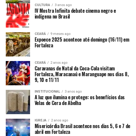
CULTURA
3 anos ago
IV Mostra Infinita debate cinema negro e
indígena no Brasil
CEARÁ
9 meses ago
Expoece 2025 acontece até domingo (16/11) em
Fortaleza
CEARÁ
2 anos ago
Caravanas de Natal da Coca-Cola visitam
Fortaleza, Maracanaú e Maranguape nos dias 8,
9, 10 e 11/11
INSTITUCIONAL
3 anos ago
A luz que ilumina e protege: os benefícios das
Velas de Cera de Abelha
IGREJA
2 anos ago
Misericórdia Brasil acontece nos dias 5, 6 e 7 de
abril em Fortaleza