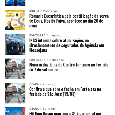
IGREJA
2 anos ago
Romaria Eucarística pela beatificação da serva
de Deus, Rosita Paiva, acontece no dia 26 de
maio
FORTALEZA
1 ano ago
INSS informa sobre atualizações no
direcionamento de segurados da Agência em
Messejana
FORTALEZA
2 anos ago
Maioria das lojas do Centro funciona no feriado
de 7 de setembro
CEARÁ
2 anos ago
Confira o que abre e fecha em Fortaleza no
feriado de São José (19/03)
CEARÁ
1 ano ago
FM Dom Bosco mantém o 3º lugar geral em