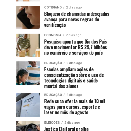
COTIDIANO
2 dias ago
Bloqueio de chamadas indesejadas
avança para novas regras de
verificação
ECONOMIA
2 dias ago
Pesquisa aponta que Dia dos Pais
deve movimentar R$ 29,7 bilhões
no comércio e serviços do país
EDUCAÇÃO
2 dias ago
Escolas ampliam ações de
conscientização sobre o uso de
tecnologias digitais e saúde
mental dos alunos
EDUCAÇÃO
2 dias ago
Rede cuca oferta mais de 10 mil
vagas para cursos, esporte e
lazer no mês de agosto
ELEIÇÕES
2 dias ago
Justiça Eleitoral proíbe