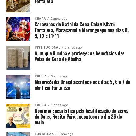
Fortaleza
CEARÁ
2 anos ago
Caravanas de Natal da Coca-Cola visitam
Fortaleza, Maracanaú e Maranguape nos dias 8,
9, 10 e 11/11
INSTITUCIONAL
3 anos ago
A luz que ilumina e protege: os benefícios das
Velas de Cera de Abelha
IGREJA
2 anos ago
Misericórdia Brasil acontece nos dias 5, 6 e 7 de
abril em Fortaleza
IGREJA
2 anos ago
Romaria Eucarística pela beatificação da serva
de Deus, Rosita Paiva, acontece no dia 26 de
maio
FORTALEZA
1 ano ago