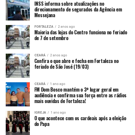
INSS informa sobre atualizações no
direcionamento de segurados da Agência em
Messejana
FORTALEZA
2 anos ago
Maioria das lojas do Centro funciona no feriado
de 7 de setembro
CEARÁ
2 anos ago
Confira o que abre e fecha em Fortaleza no
feriado de São José (19/03)
CEARÁ
1 ano ago
FM Dom Bosco mantém o 3º lugar geral em
audiência e confirma sua força entre as rádios
mais ouvidas de Fortaleza!
IGREJA
1 ano ago
O que acontece com os cardeais após a eleição
do Papa