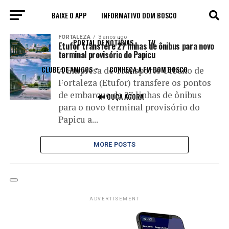
BAIXE O APP
INFORMATIVO DOM BOSCO
All posts tagged "coletivo"
FORTALEZA
3 anos ago
PORTAL DE NOTÍCIAS
TV
Etufor transfere 27 linhas de ônibus para novo
terminal provisório do Papicu
CLUBE DE AMIGOS
CONHEÇA A FM DOM BOSCO
A Empresa de Transporte Urbano de
Fortaleza (Etufor) transfere os pontos
de embarque de 27 linhas de ônibus
🔊 OUÇA AGORA
para o novo terminal provisório do
Papicu a...
MORE POSTS
ADVERTISEMENT