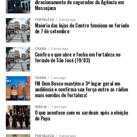
direcionamento de segurados da Agência em
Messejana
FORTALEZA
2 anos ago
Maioria das lojas do Centro funciona no feriado
de 7 de setembro
CEARÁ
2 anos ago
Confira o que abre e fecha em Fortaleza no
feriado de São José (19/03)
CEARÁ
1 ano ago
FM Dom Bosco mantém o 3º lugar geral em
audiência e confirma sua força entre as rádios
mais ouvidas de Fortaleza!
IGREJA
1 ano ago
O que acontece com os cardeais após a eleição
do Papa
FORTALEZA
3 anos ago