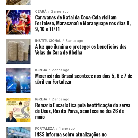
CEARÁ
2 anos ago
Caravanas de Natal da Coca-Cola visitam
Fortaleza, Maracanaú e Maranguape nos dias 8,
9, 10 e 11/11
INSTITUCIONAL
3 anos ago
A luz que ilumina e protege: os benefícios das
Velas de Cera de Abelha
IGREJA
2 anos ago
Misericórdia Brasil acontece nos dias 5, 6 e 7 de
abril em Fortaleza
IGREJA
2 anos ago
Romaria Eucarística pela beatificação da serva
de Deus, Rosita Paiva, acontece no dia 26 de
maio
FORTALEZA
1 ano ago
INSS informa sobre atualizações no