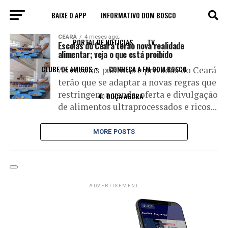
BAIXE O APP
INFORMATIVO DOM BOSCO
All posts tagged "comida saudavel"
CEARÁ
4 meses ago
PORTAL DE NOTÍCIAS
TV
Escolas do Ceará terão nova realidade
alimentar; veja o que está proibido
CLUBE DE AMIGOS
CONHEÇA A FM DOM BOSCO
As escolas públicas e privadas do Ceará
terão que se adaptar a novas regras que
restringem a venda, oferta e divulgação
🔊 OUÇA AGORA
de alimentos ultraprocessados e ricos...
MORE POSTS
ADVERTISEMENT