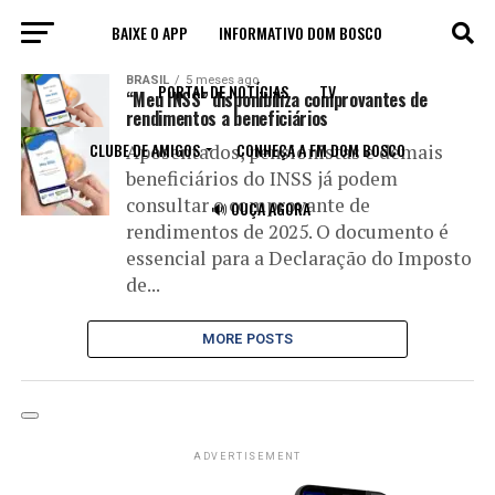
BAIXE O APP
INFORMATIVO DOM BOSCO
All posts tagged "comprovante de rendimentos"
BRASIL
5 meses ago
PORTAL DE NOTÍCIAS
TV
“Meu INSS” disponibiliza comprovantes de
rendimentos a beneficiários
CLUBE DE AMIGOS
CONHEÇA A FM DOM BOSCO
Aposentados, pensionistas e demais
beneficiários do INSS já podem
consultar o comprovante de
🔊 OUÇA AGORA
rendimentos de 2025. O documento é
essencial para a Declaração do Imposto
de...
MORE POSTS
ADVERTISEMENT