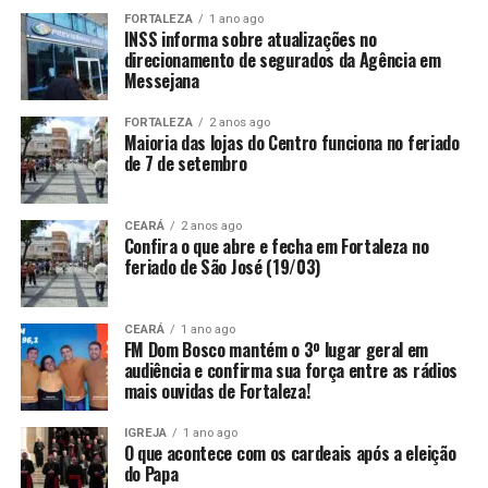
FORTALEZA
1 ano ago
INSS informa sobre atualizações no
direcionamento de segurados da Agência em
Messejana
FORTALEZA
2 anos ago
Maioria das lojas do Centro funciona no feriado
de 7 de setembro
CEARÁ
2 anos ago
Confira o que abre e fecha em Fortaleza no
feriado de São José (19/03)
CEARÁ
1 ano ago
FM Dom Bosco mantém o 3º lugar geral em
audiência e confirma sua força entre as rádios
mais ouvidas de Fortaleza!
IGREJA
1 ano ago
O que acontece com os cardeais após a eleição
do Papa