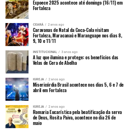
Expoece 2025 acontece até domingo (16/11) em
Fortaleza
CEARÁ
2 anos ago
Caravanas de Natal da Coca-Cola visitam
Fortaleza, Maracanaú e Maranguape nos dias 8,
9, 10 e 11/11
INSTITUCIONAL
3 anos ago
A luz que ilumina e protege: os benefícios das
Velas de Cera de Abelha
IGREJA
2 anos ago
Misericórdia Brasil acontece nos dias 5, 6 e 7 de
abril em Fortaleza
IGREJA
2 anos ago
Romaria Eucarística pela beatificação da serva
de Deus, Rosita Paiva, acontece no dia 26 de
maio