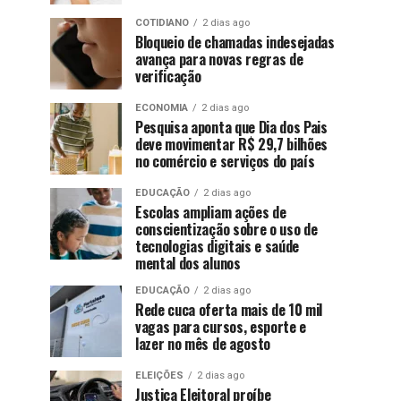
COTIDIANO
2 dias ago
Bloqueio de chamadas indesejadas
avança para novas regras de
verificação
ECONOMIA
2 dias ago
Pesquisa aponta que Dia dos Pais
deve movimentar R$ 29,7 bilhões
no comércio e serviços do país
EDUCAÇÃO
2 dias ago
Escolas ampliam ações de
conscientização sobre o uso de
tecnologias digitais e saúde
mental dos alunos
EDUCAÇÃO
2 dias ago
Rede cuca oferta mais de 10 mil
vagas para cursos, esporte e
lazer no mês de agosto
ELEIÇÕES
2 dias ago
Justiça Eleitoral proíbe