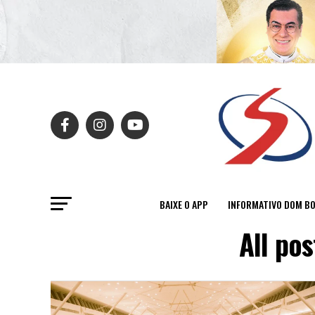
BAIXE O APP
INFORMATIVO DOM B
All po