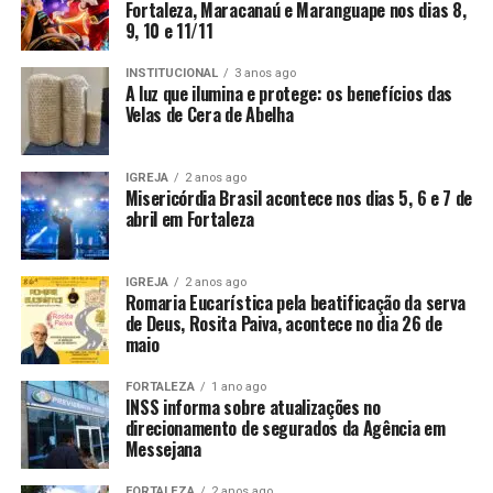
Fortaleza, Maracanaú e Maranguape nos dias 8,
9, 10 e 11/11
INSTITUCIONAL
3 anos ago
A luz que ilumina e protege: os benefícios das
Velas de Cera de Abelha
IGREJA
2 anos ago
Misericórdia Brasil acontece nos dias 5, 6 e 7 de
abril em Fortaleza
IGREJA
2 anos ago
Romaria Eucarística pela beatificação da serva
de Deus, Rosita Paiva, acontece no dia 26 de
maio
FORTALEZA
1 ano ago
INSS informa sobre atualizações no
direcionamento de segurados da Agência em
Messejana
FORTALEZA
2 anos ago