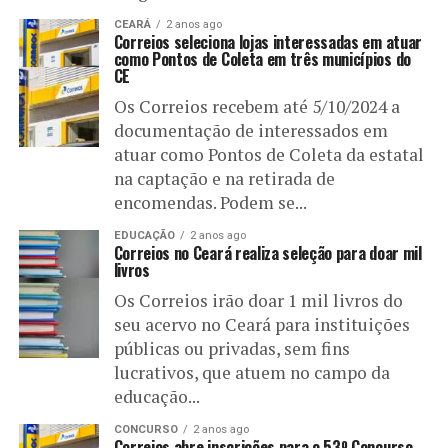
CEARÁ
2 anos ago
Correios seleciona lojas interessadas em atuar
como Pontos de Coleta em três municípios do
CE
Os Correios recebem até 5/10/2024 a
documentação de interessados em
atuar como Pontos de Coleta da estatal
na captação e na retirada de
encomendas. Podem se...
EDUCAÇÃO
2 anos ago
Correios no Ceará realiza seleção para doar mil
livros
Os Correios irão doar 1 mil livros do
seu acervo no Ceará para instituições
públicas ou privadas, sem fins
lucrativos, que atuem no campo da
educação...
CONCURSO
2 anos ago
Correios abre inscrições para o 53º Concurso