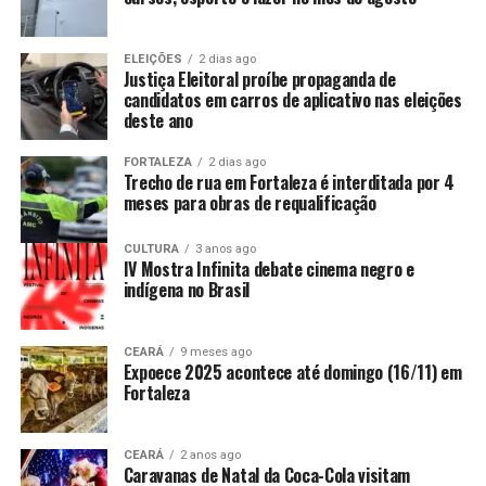
ELEIÇÕES
2 dias ago
Justiça Eleitoral proíbe propaganda de
candidatos em carros de aplicativo nas eleições
deste ano
FORTALEZA
2 dias ago
Trecho de rua em Fortaleza é interditada por 4
meses para obras de requalificação
CULTURA
3 anos ago
IV Mostra Infinita debate cinema negro e
indígena no Brasil
CEARÁ
9 meses ago
Expoece 2025 acontece até domingo (16/11) em
Fortaleza
CEARÁ
2 anos ago
Caravanas de Natal da Coca-Cola visitam