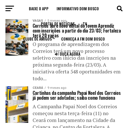
BAIXE O APP
INFORMATIVO DOM BOSCO
All posts tagged "Correios"
VAGAS
5 meses ago
PORTAL DE NOTÍCIAS
TV
Correios abre novo edital do Jovem Aprendiz
com inscrições a partir do dia 23/03; Fortaleza
terá 20 vagas
CLUBE DE AMIGOS
CONHEÇA A FM DOM BOSCO
O programa de aprendizagem dos
Correios terá um novo processo
🔊 OUÇA AGORA
seletivo com início das inscrições na
próxima segunda-feira (23/03). A
iniciativa oferta 548 oportunidades em
todo...
CEARÁ
9 meses ago
Cartinhas da campanha Papai Noel dos Correios
já podem ser adotadas; saiba como funciona
A Campanha Papai Noel dos Correios
começou nesta terça-feira (11) no
Ceará com lançamento na Cidade da
Criança, no Centro de Fortaleza. A