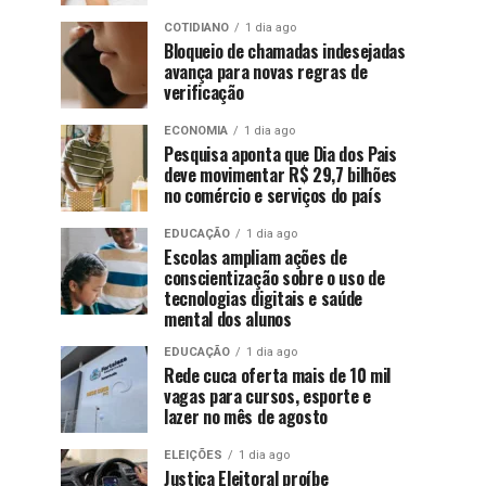
COTIDIANO
1 dia ago
Bloqueio de chamadas indesejadas
avança para novas regras de
verificação
ECONOMIA
1 dia ago
Pesquisa aponta que Dia dos Pais
deve movimentar R$ 29,7 bilhões
no comércio e serviços do país
EDUCAÇÃO
1 dia ago
Escolas ampliam ações de
conscientização sobre o uso de
tecnologias digitais e saúde
mental dos alunos
EDUCAÇÃO
1 dia ago
Rede cuca oferta mais de 10 mil
vagas para cursos, esporte e
lazer no mês de agosto
ELEIÇÕES
1 dia ago
Justiça Eleitoral proíbe