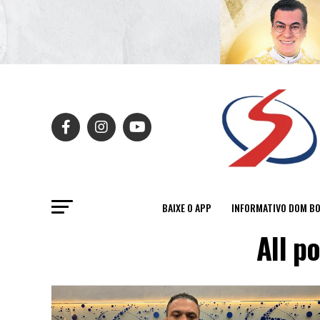
BAIXE O APP
INFORMATIVO DOM B
All p