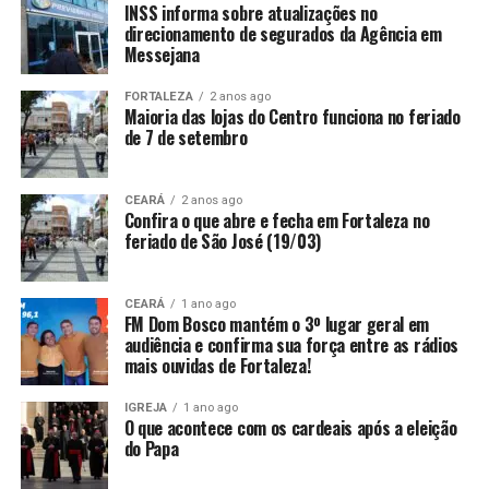
INSS informa sobre atualizações no
direcionamento de segurados da Agência em
Messejana
FORTALEZA
2 anos ago
Maioria das lojas do Centro funciona no feriado
de 7 de setembro
CEARÁ
2 anos ago
Confira o que abre e fecha em Fortaleza no
feriado de São José (19/03)
CEARÁ
1 ano ago
FM Dom Bosco mantém o 3º lugar geral em
audiência e confirma sua força entre as rádios
mais ouvidas de Fortaleza!
IGREJA
1 ano ago
O que acontece com os cardeais após a eleição
do Papa