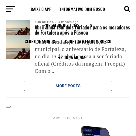
BAIXE O APP
INFORMATIVO DOM BOSCO
All posts tagged "descanso"
FORTALEZA
4 meses ago
PORTAL DE NOTÍCIAS
TV
Abril ainda tem dois feriados para os moradores
de Fortaleza após a Páscoa
CLUBE DE AMIGOS
CONHEÇA A FM DOM BOSCO
Com a mudança na legislação
municipal, o aniversário de Fortaleza,
no dia 13 de abril, passa a ser feriado
🔊 OUÇA AGORA
oficial (Créditos da imagem: Freepik)
Com o...
MORE POSTS
ADVERTISEMENT