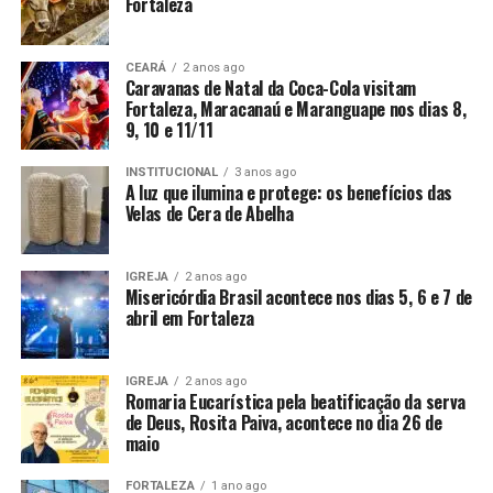
Fortaleza
CEARÁ
2 anos ago
Caravanas de Natal da Coca-Cola visitam
Fortaleza, Maracanaú e Maranguape nos dias 8,
9, 10 e 11/11
INSTITUCIONAL
3 anos ago
A luz que ilumina e protege: os benefícios das
Velas de Cera de Abelha
IGREJA
2 anos ago
Misericórdia Brasil acontece nos dias 5, 6 e 7 de
abril em Fortaleza
IGREJA
2 anos ago
Romaria Eucarística pela beatificação da serva
de Deus, Rosita Paiva, acontece no dia 26 de
maio
FORTALEZA
1 ano ago